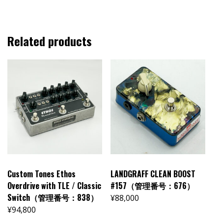
Related products
Custom Tones Ethos
LANDGRAFF CLEAN BOOST
Overdrive with TLE / Classic
#157（管理番号：676）
Switch（管理番号：838）
¥
88,000
¥
94,800