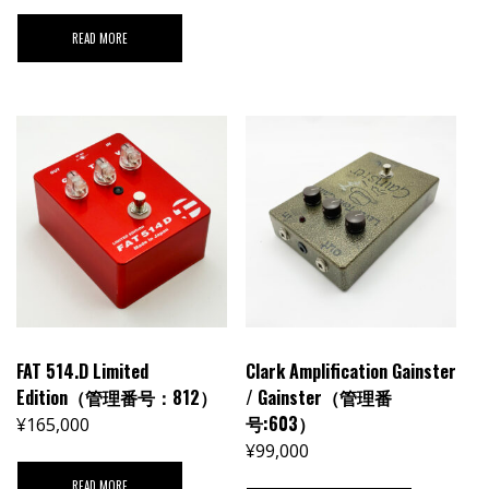
READ MORE
FAT 514.D Limited
Clark Amplification Gainster
Edition（管理番号：812）
/ Gainster（管理番
号:603）
¥
165,000
¥
99,000
READ MORE