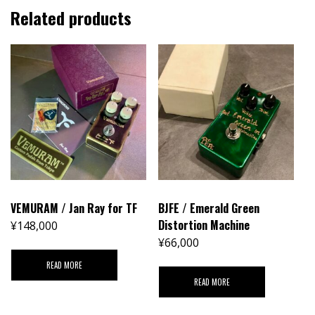
Related products
VEMURAM / Jan Ray for TF
BJFE / Emerald Green
Distortion Machine
¥
148,000
¥
66,000
READ MORE
READ MORE