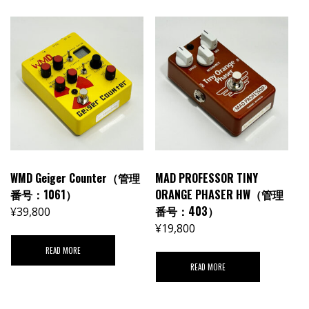
WMD Geiger Counter（管理
MAD PROFESSOR TINY
番号：1061）
ORANGE PHASER HW（管理
番号：403）
¥
39,800
¥
19,800
READ MORE
READ MORE