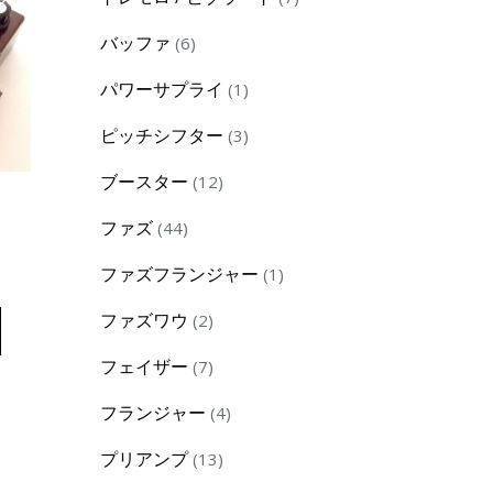
products
6
バッファ
6
products
1
パワーサプライ
1
product
3
ピッチシフター
3
products
12
ブースター
12
products
44
ファズ
44
products
1
ファズフランジャー
1
product
2
ファズワウ
2
products
7
フェイザー
7
products
4
フランジャー
4
products
13
プリアンプ
13
products