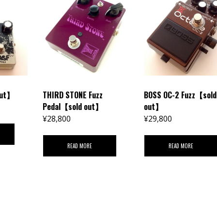
out】
THIRD STONE Fuzz
BOSS OC-2 Fuzz【sold
Pedal【sold out】
out】
¥
28,800
¥
29,800
READ MORE
READ MORE