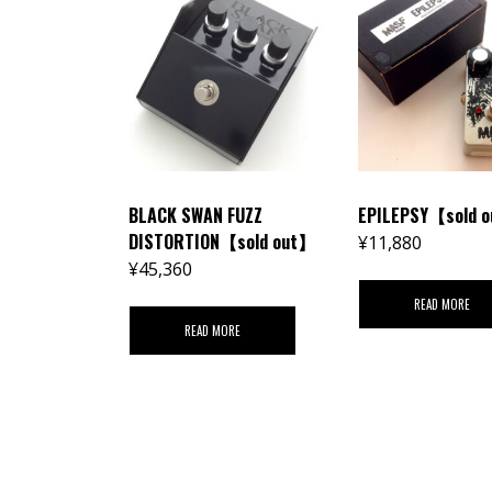
BLACK SWAN FUZZ
EPILEPSY【sold 
DISTORTION【sold out】
¥
11,880
¥
45,360
READ MORE
READ MORE