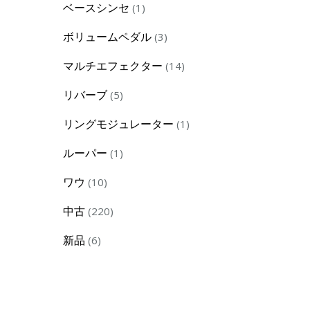
1
ベースシンセ
1
product
3
ボリュームペダル
3
products
14
マルチエフェクター
14
products
5
リバーブ
5
products
1
リングモジュレーター
1
product
1
ルーパー
1
product
10
ワウ
10
products
220
中古
220
products
6
新品
6
products