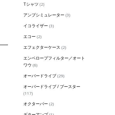
2
Tシャツ
2
products
3
アンプシミュレーター
3
products
3
イコライザー
3
products
2
エコー
2
products
2
エフェクターケース
2
products
エンベロープフィルター／オート
6
ワウ
6
products
29
オーバードライブ
29
products
オーバードライブ / ブースター
117
117
products
2
オクターバー
2
products
1
ギターアンプ
1