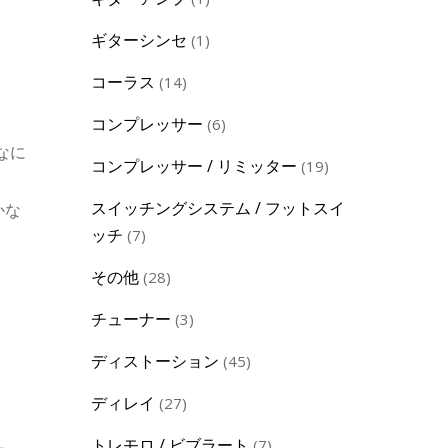
product
1
ギターシンセ
1
product
14
コーラス
14
products
6
コンプレッサー
6
products
んなに
19
コンプレッサー / リミッター
19
products
スイッチングシステム / フットスイ
かな
7
ッチ
7
products
28
その他
28
products
3
チューナー
3
products
45
ディストーション
45
products
27
ディレイ
27
products
7
トレモロ / ビブラート
7