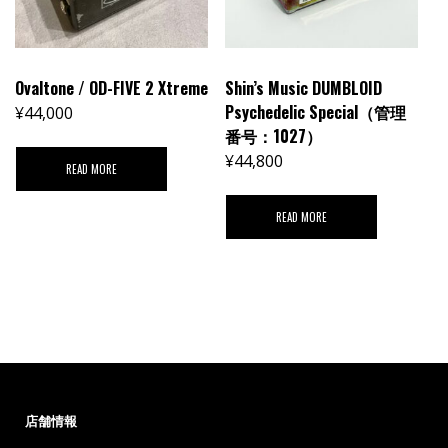
Ovaltone / OD-FIVE 2 Xtreme
Shin’s Music DUMBLOID
Psychedelic Special（管理
¥
44,000
番号：1027）
¥
44,800
READ MORE
READ MORE
店舗情報