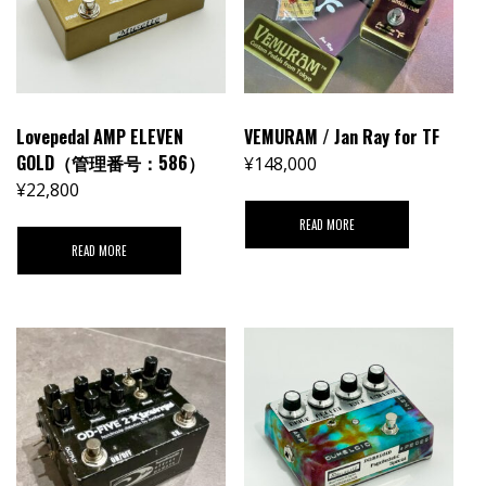
Lovepedal AMP ELEVEN
VEMURAM / Jan Ray for TF
GOLD（管理番号：586）
¥
148,000
¥
22,800
READ MORE
READ MORE