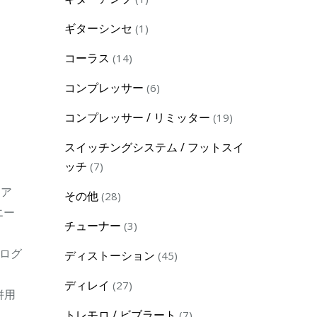
product
1
ギターシンセ
1
product
14
コーラス
14
products
6
コンプレッサー
6
products
19
コンプレッサー / リミッター
19
products
スイッチングシステム / フットスイ
7
ッチ
7
products
なア
28
その他
28
エー
products
3
チューナー
3
products
ログ
45
ディストーション
45
products
27
ディレイ
27
併用
products
7
トレモロ / ビブラート
7