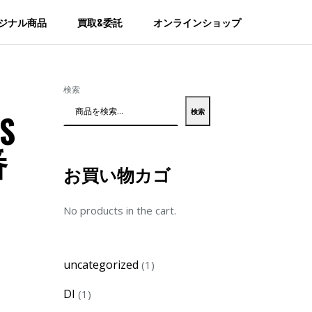
ジナル商品
買取&委託
オンラインショップ
検索
検索
S
番
お買い物カゴ
No products in the cart.
1
uncategorized
1
product
1
DI
1
product