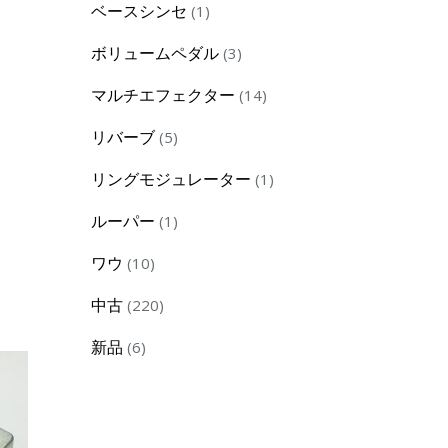
1
ベースシンセ
1
product
）
3
ボリュームペダル
3
products
14
マルチエフェクター
14
products
5
リバーブ
5
products
1
リングモジュレーター
1
product
1
ルーパー
1
product
10
ワウ
10
products
220
中古
220
products
6
新品
6
products