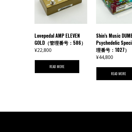
Lovepedal AMP ELEVEN
Shin’s Music DUM
GOLD（管理番号：586）
Psychedelic Spe
理番号：1027）
¥
22,800
¥
44,800
READ MORE
READ MORE