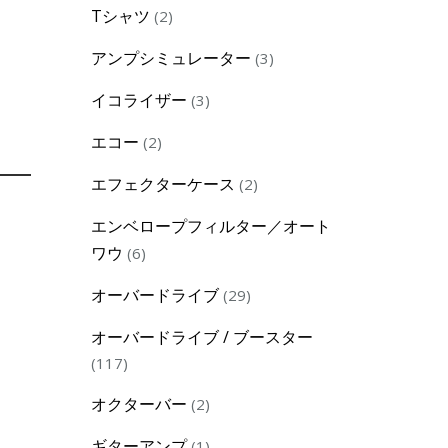
2
Tシャツ
2
products
3
アンプシミュレーター
3
products
3
イコライザー
3
products
2
エコー
2
products
2
エフェクターケース
2
products
エンベロープフィルター／オート
6
ワウ
6
products
29
オーバードライブ
29
products
オーバードライブ / ブースター
117
117
products
2
オクターバー
2
products
1
ギターアンプ
1