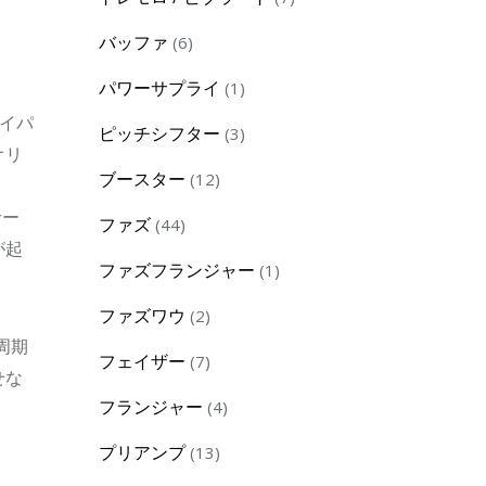
products
6
バッファ
6
products
1
パワーサプライ
1
product
バイパ
3
ピッチシフター
3
オリ
products
12
ブースター
12
products
サー
44
ファズ
44
が起
products
1
ファズフランジャー
1
product
2
ファズワウ
2
products
周期
7
フェイザー
7
せな
products
4
フランジャー
4
products
13
プリアンプ
13
products