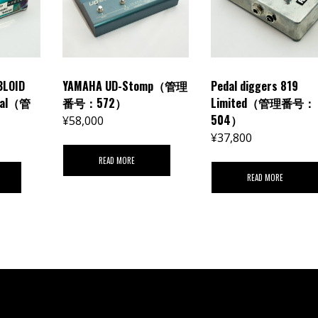
BLOID
YAMAHA UD-Stomp（管理
Pedal diggers 819
cial（管
番号：572）
Limited（管理番号：
504）
¥
58,000
¥
37,800
READ MORE
READ MORE