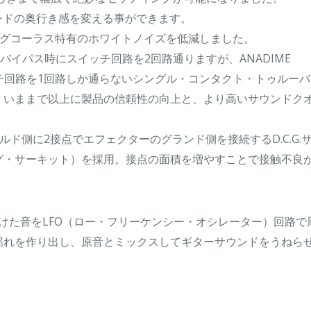
ウンドの奥行き感を変える事ができます。
ログコーラス特有のホワイトノイズを低減しました。
号がバイパス時にスイッチ回路を2回路通りますが、ANADIME
ッチ回路を1回路しか通らないシングル・コンタクト・トゥルー
、いままで以上に製品の信頼性の向上と、より高いサウンドク
ド側に2接点でエフェクターのグランド側を接続するD.C.G.
グ・サーキット）を採用。接点の面積を増やすことで接触不良
掛けた音をLFO（ロー・フリーケンシー・オシレーター）回路で
揺れを作り出し、原音とミックスしてギターサウンドをうねら