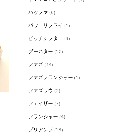
products
6
バッファ
6
products
1
パワーサプライ
1
product
3
ピッチシフター
3
products
12
ブースター
12
products
44
ファズ
44
products
1
ファズフランジャー
1
product
2
ファズワウ
2
products
7
フェイザー
7
】
products
4
フランジャー
4
products
13
プリアンプ
13
products