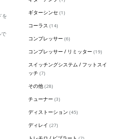
product
1
ギターシンセ
1
ドを
product
14
コーラス
14
products
ルで
6
コンプレッサー
6
products
19
コンプレッサー / リミッター
19
products
スイッチングシステム / フットスイ
7
ッチ
7
products
28
その他
28
products
3
チューナー
3
products
45
ディストーション
45
products
27
ディレイ
27
products
7
トレモロ / ビブラート
7