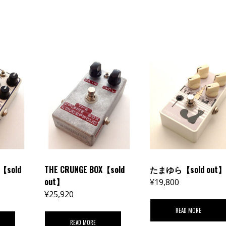
p【sold
THE CRUNGE BOX【sold
たまゆら【sold out
out】
¥
19,800
¥
25,920
READ MORE
READ MORE