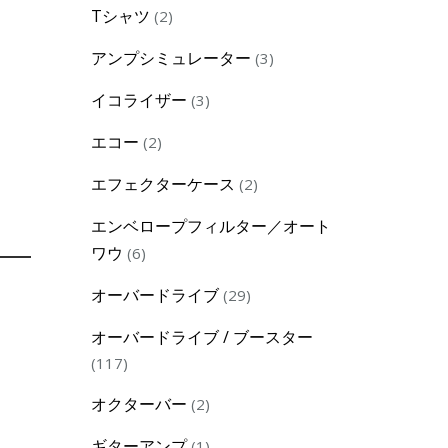
2
Tシャツ
2
products
3
アンプシミュレーター
3
products
3
イコライザー
3
products
2
エコー
2
products
2
エフェクターケース
2
products
エンベロープフィルター／オート
6
ワウ
6
products
29
オーバードライブ
29
products
オーバードライブ / ブースター
117
117
products
2
オクターバー
2
products
1
ギターアンプ
1