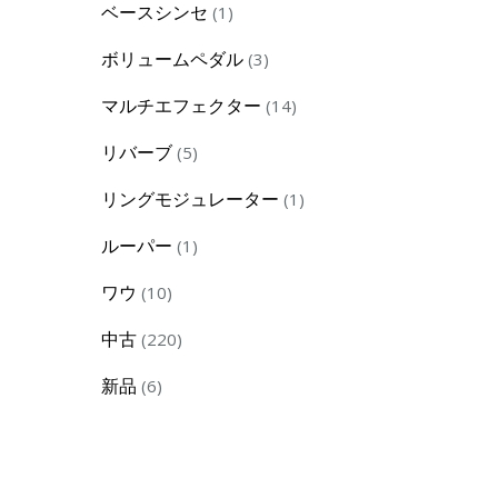
1
ベースシンセ
1
product
3
ボリュームペダル
3
products
14
マルチエフェクター
14
products
5
リバーブ
5
products
1
リングモジュレーター
1
product
1
ルーパー
1
product
10
ワウ
10
products
220
中古
220
products
6
新品
6
products