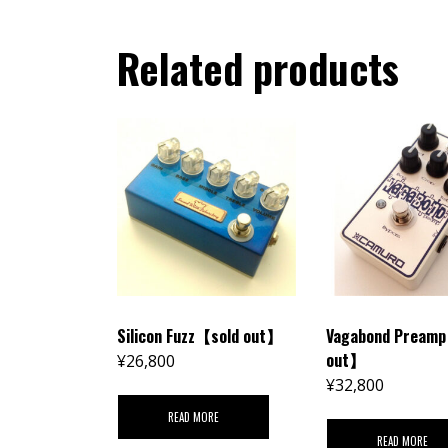
Related products
Silicon Fuzz【sold out】
Vagabond Pream
out】
¥
26,800
¥
32,800
READ MORE
READ MORE