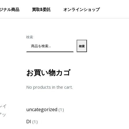
ジナル商品
買取&委託
オンラインショップ
検索
検索
お買い物カゴ
No products in the cart.
レイ
1
uncategorized
1
アッ
product
1
DI
1
product