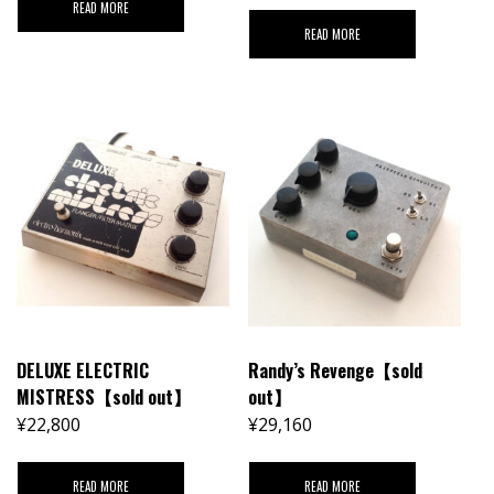
READ MORE
READ MORE
DELUXE ELECTRIC
Randy’s Revenge【sold
MISTRESS【sold out】
out】
¥
22,800
¥
29,160
READ MORE
READ MORE