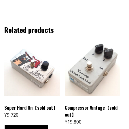
Related products
Super Hard On【sold out】
Compressor Vintage【sold
out】
¥
9,720
¥
19,800