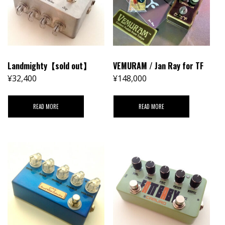
Landmighty【sold out】
VEMURAM / Jan Ray for TF
¥
32,400
¥
148,000
READ MORE
READ MORE