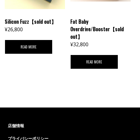
Silicon Fuzz【sold out】
Fat Baby
Overdrive/Booster【sold
¥
26,800
out】
¥
32,800
READ MORE
READ MORE
店舗情報
プライバシーポリシー