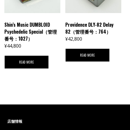
Shin’s Music DUMBLOID
Providence DLY-82 Delay
Psychedelic Special（管理
82（管理番号：764）
番号：1027）
¥
42,800
¥
44,800
READ MORE
READ MORE
店舗情報