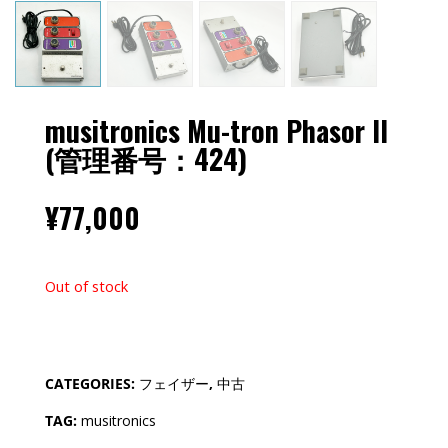
musitronics Mu-tron Phasor II
(管理番号：424)
¥
77,000
Out of stock
CATEGORIES:
フェイザー
,
中古
TAG:
musitronics