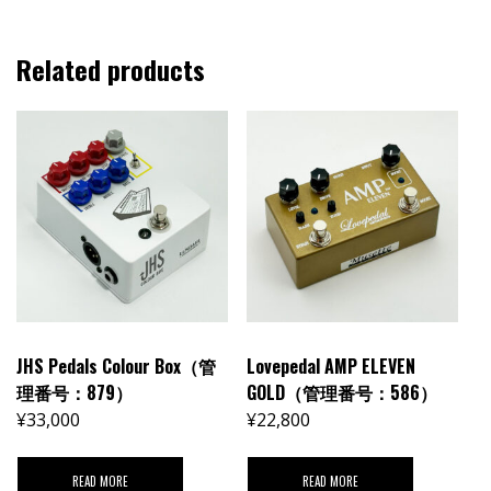
Related products
JHS Pedals Colour Box（管
Lovepedal AMP ELEVEN
理番号：879）
GOLD（管理番号：586）
¥
33,000
¥
22,800
READ MORE
READ MORE