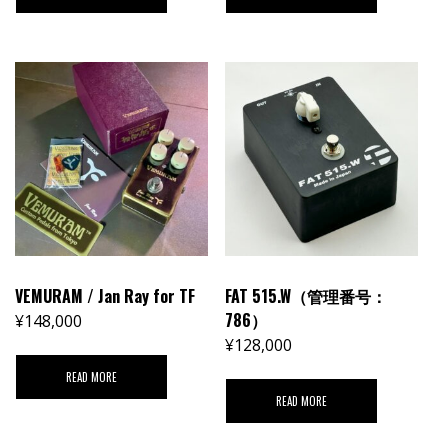
VEMURAM / Jan Ray for TF
FAT 515.W（管理番号：
786）
¥
148,000
¥
128,000
READ MORE
READ MORE