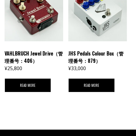
VAHLBRUCH Jewel Drive（管
JHS Pedals Colour Box（管
理番号：406）
理番号：879）
¥
25,800
¥
33,000
READ MORE
READ MORE