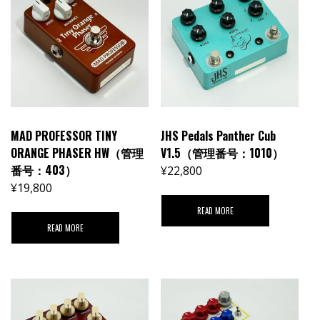
MAD PROFESSOR TINY
JHS Pedals Panther Cub
ORANGE PHASER HW（管理
V1.5（管理番号：1010）
番号：403）
¥
22,800
¥
19,800
READ MORE
READ MORE