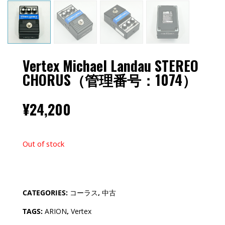
Vertex Michael Landau STEREO
CHORUS（管理番号：1074）
¥
24,200
Out of stock
CATEGORIES:
コーラス
,
中古
TAGS:
ARION
,
Vertex