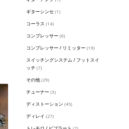
product
1
ギターシンセ
1
product
14
コーラス
14
products
6
コンプレッサー
6
products
19
コンプレッサー / リミッター
19
products
スイッチングシステム / フットスイ
7
ッチ
7
products
29
その他
29
products
3
チューナー
3
products
45
ディストーション
45
products
27
ディレイ
27
products
7
トレモロ / ビブラート
7