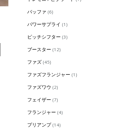
products
6
バッファ
6
products
1
パワーサプライ
1
product
3
ピッチシフター
3
products
12
ブースター
12
products
45
ファズ
45
products
1
ファズフランジャー
1
product
2
ファズワウ
2
products
7
フェイザー
7
products
4
フランジャー
4
products
14
プリアンプ
14
products