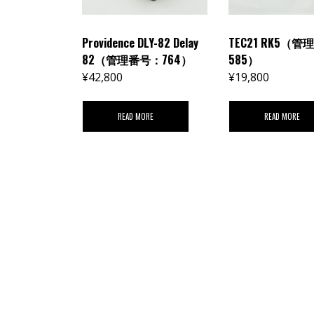
Providence DLY-82 Delay
TEC21 RK5（
82（管理番号：764）
585）
¥
42,800
¥
19,800
READ MORE
READ MORE