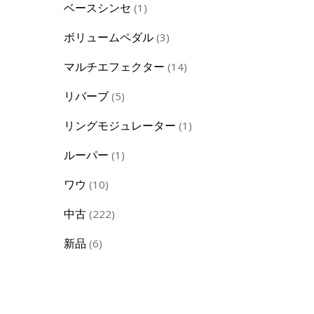
1
ベースシンセ
1
product
3
ボリュームペダル
3
products
14
マルチエフェクター
14
products
5
リバーブ
5
products
1
リングモジュレーター
1
product
1
ルーパー
1
product
10
ワウ
10
products
222
中古
222
products
6
新品
6
products