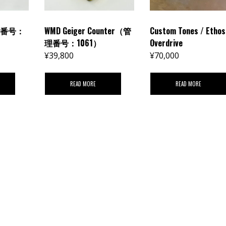
管理番号：
WMD Geiger Counter（管
Custom Tones / Ethos
理番号：1061）
Overdrive
¥
39,800
¥
70,000
READ MORE
READ MORE