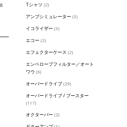
2
Tシャツ
2
古
products
3
アンプシミュレーター
3
products
3
イコライザー
3
products
2
エコー
2
products
2
エフェクターケース
2
products
エンベロープフィルター／オート
6
ワウ
6
products
29
オーバードライブ
29
products
オーバードライブ / ブースター
117
117
products
2
オクターバー
2
products
1
ギターアンプ
1