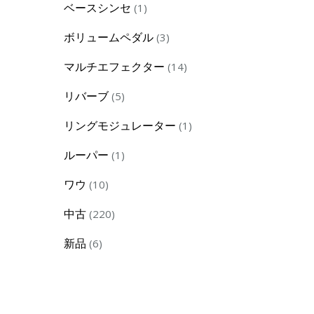
1
ベースシンセ
1
product
3
ボリュームペダル
3
products
14
マルチエフェクター
14
products
5
リバーブ
5
products
1
リングモジュレーター
1
product
1
ルーパー
1
product
10
ワウ
10
products
220
中古
220
products
6
新品
6
products