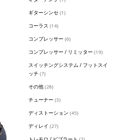
product
1
ギターシンセ
1
product
14
コーラス
14
products
6
コンプレッサー
6
products
19
コンプレッサー / リミッター
19
products
スイッチングシステム / フットスイ
7
ッチ
7
products
28
その他
28
products
3
チューナー
3
products
45
ディストーション
45
products
27
ディレイ
27
products
7
トレモロ / ビブラート
7