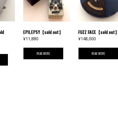
ld
EPILEPSY【sold out】
FUZZ FACE【sold out
¥
11,880
¥
148,000
READ MORE
READ MORE