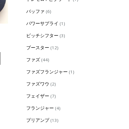
products
6
バッファ
6
products
1
パワーサプライ
1
product
】
3
ピッチシフター
3
products
12
ブースター
12
products
44
ファズ
44
products
1
ファズフランジャー
1
product
2
ファズワウ
2
products
7
フェイザー
7
products
4
フランジャー
4
products
13
プリアンプ
13
products