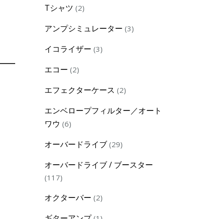
2
Tシャツ
2
products
3
アンプシミュレーター
3
products
3
イコライザー
3
products
2
エコー
2
products
2
エフェクターケース
2
products
エンベロープフィルター／オート
6
ワウ
6
products
29
オーバードライブ
29
products
オーバードライブ / ブースター
117
117
products
2
オクターバー
2
products
1
ギターアンプ
1