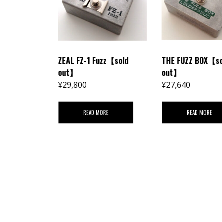
ZEAL FZ-1 Fuzz【sold
THE FUZZ BOX【so
out】
out】
¥
29,800
¥
27,640
READ MORE
READ MORE