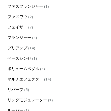
products
1
ファズフランジャー
1
product
2
ファズワウ
2
products
7
フェイザー
7
products
4
フランジャー
4
products
14
プリアンプ
14
products
1
ベースシンセ
1
product
3
ボリュームペダル
3
products
14
マルチエフェクター
14
products
5
リバーブ
5
products
1
リングモジュレーター
1
product
1
ルーパー
1