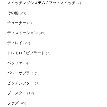
7
スイッチングシステム / フットスイッチ
7
products
29
その他
29
products
3
チューナー
3
products
45
ディストーション
45
products
27
ディレイ
27
products
7
トレモロ / ビブラート
7
products
6
バッファ
6
products
1
パワーサプライ
1
product
3
ピッチシフター
3
products
12
ブースター
12
products
45
ファズ
45