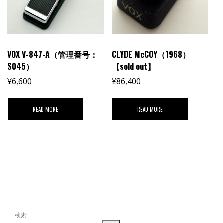
VOX V-847-A（管理番号：
CLYDE McCOY（1968）
S045）
【sold out】
¥
6,600
¥
86,400
READ MORE
READ MORE
検索