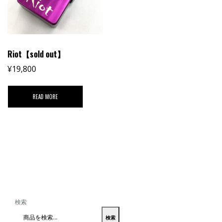
Riot【sold out】
¥
19,800
READ MORE
検索
検索