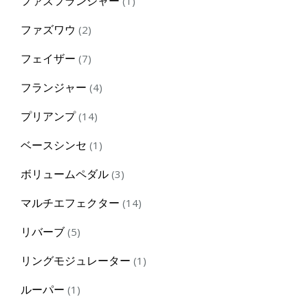
ファズフランジャー
1
product
2
ファズワウ
2
products
7
フェイザー
7
products
4
フランジャー
4
products
14
プリアンプ
14
products
1
ベースシンセ
1
product
3
ボリュームペダル
3
products
14
マルチエフェクター
14
products
5
リバーブ
5
products
1
リングモジュレーター
1
product
1
ルーパー
1
product