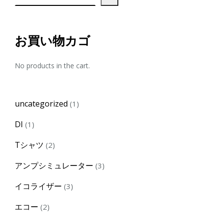
お買い物カゴ
No products in the cart.
1
uncategorized
1
product
1
DI
1
product
2
Tシャツ
2
products
3
アンプシミュレーター
3
products
3
イコライザー
3
products
2
エコー
2
products