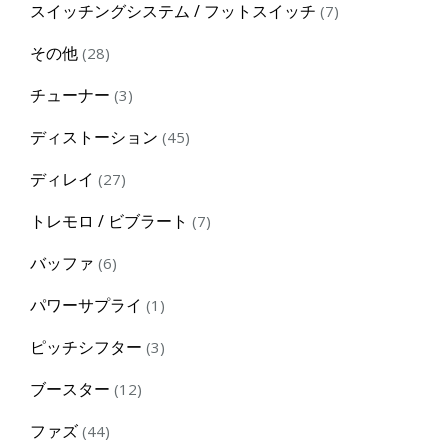
7
スイッチングシステム / フットスイッチ
7
products
28
その他
28
products
3
チューナー
3
products
45
ディストーション
45
products
27
ディレイ
27
products
7
トレモロ / ビブラート
7
products
6
バッファ
6
products
1
パワーサプライ
1
product
3
ピッチシフター
3
products
12
ブースター
12
products
44
ファズ
44