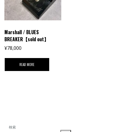
Marshall / BLUES
BREAKER【sold out】
¥
78,000
READ MORE
検索