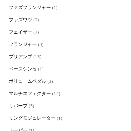
products
1
ファズフランジャー
1
product
2
ファズワウ
2
products
7
フェイザー
7
products
4
フランジャー
4
products
13
プリアンプ
13
products
1
ベースシンセ
1
product
3
ボリュームペダル
3
products
14
マルチエフェクター
14
products
5
リバーブ
5
products
1
リングモジュレーター
1
product
1
ルーパー
1