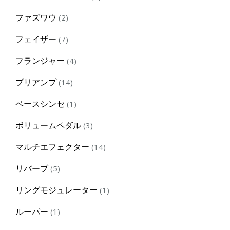
product
2
ファズワウ
2
products
7
フェイザー
7
products
4
フランジャー
4
products
14
プリアンプ
14
products
1
ベースシンセ
1
product
3
ボリュームペダル
3
products
14
マルチエフェクター
14
products
5
リバーブ
5
products
1
リングモジュレーター
1
product
1
ルーパー
1
product