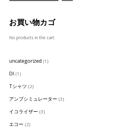
お買い物カゴ
No products in the cart.
1
uncategorized
1
product
1
DI
1
product
2
Tシャツ
2
products
3
アンプシミュレーター
3
products
3
イコライザー
3
products
2
エコー
2
products