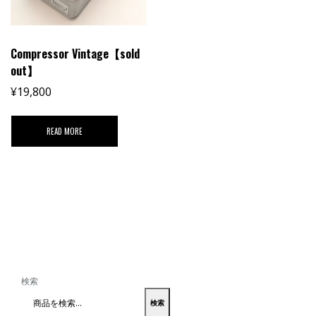
Compressor Vintage【sold
out】
¥
19,800
READ MORE
検索
検索