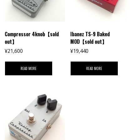
Compressor 4knob【sold
Ibanez TS-9 Baked
out】
MOD【sold out】
¥
21,600
¥
19,440
READ MORE
READ MORE