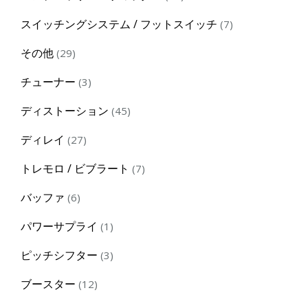
products
7
スイッチングシステム / フットスイッチ
7
products
29
その他
29
products
3
チューナー
3
products
45
ディストーション
45
products
27
ディレイ
27
products
7
トレモロ / ビブラート
7
products
6
バッファ
6
products
1
パワーサプライ
1
product
3
ピッチシフター
3
products
12
ブースター
12
products