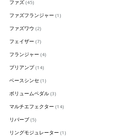
45
ファズ
45
products
1
ファズフランジャー
1
product
2
ファズワウ
2
products
7
フェイザー
7
products
4
フランジャー
4
products
14
プリアンプ
14
products
1
ベースシンセ
1
product
3
ボリュームペダル
3
products
14
マルチエフェクター
14
products
5
リバーブ
5
products
1
リングモジュレーター
1