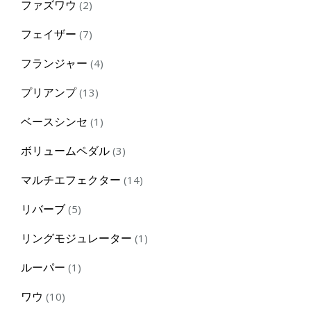
2
ファズワウ
2
products
7
フェイザー
7
products
4
フランジャー
4
products
13
プリアンプ
13
products
1
ベースシンセ
1
product
3
ボリュームペダル
3
products
14
マルチエフェクター
14
products
5
リバーブ
5
products
1
リングモジュレーター
1
product
1
ルーパー
1
product
10
ワウ
10