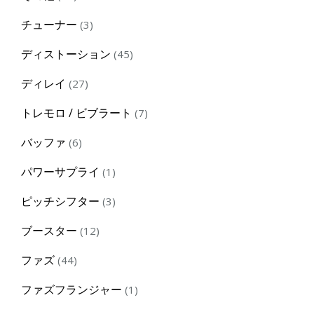
products
3
チューナー
3
products
45
ディストーション
45
products
27
ディレイ
27
products
7
トレモロ / ビブラート
7
products
6
バッファ
6
products
1
パワーサプライ
1
product
3
ピッチシフター
3
products
12
ブースター
12
products
44
ファズ
44
products
1
ファズフランジャー
1
product