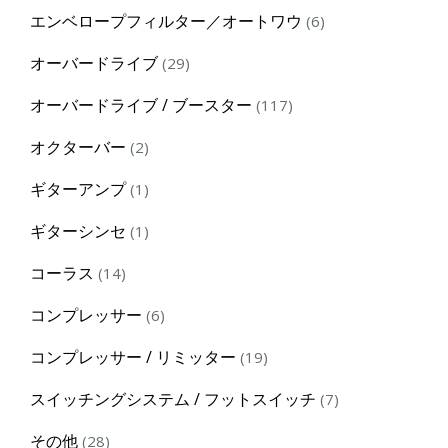
products
6
エンベロープフィルター／オートワウ
6
products
29
オーバードライブ
29
products
117
オーバードライブ / ブースター
117
products
2
オクターバー
2
products
1
ギターアンプ
1
product
1
ギターシンセ
1
product
14
コーラス
14
products
6
コンプレッサー
6
products
19
コンプレッサー / リミッター
19
products
7
スイッチングシステム / フットスイッチ
7
products
28
その他
28