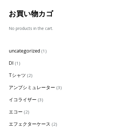
お買い物カゴ
No products in the cart.
1
uncategorized
1
product
1
DI
1
product
2
Tシャツ
2
products
3
アンプシミュレーター
3
products
3
イコライザー
3
products
2
エコー
2
products
2
エフェクターケース
2